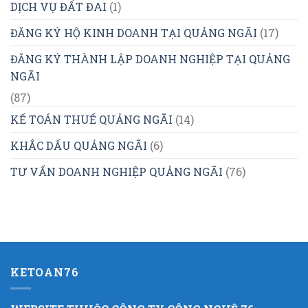
DỊCH VỤ ĐẤT ĐAI
(1)
ĐĂNG KÝ HỘ KINH DOANH TẠI QUẢNG NGÃI
(17)
ĐĂNG KÝ THÀNH LẬP DOANH NGHIỆP TẠI QUẢNG
NGÃI
(87)
KẾ TOÁN THUẾ QUẢNG NGÃI
(14)
KHẮC DẤU QUẢNG NGÃI
(6)
TƯ VẤN DOANH NGHIỆP QUẢNG NGÃI
(76)
KETOAN76