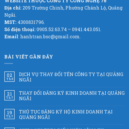
WEBSITE THUỘC CÔNG TY CÔNG NGHỆ 76
Địa chỉ:
209 Trường Chinh, Phường Chánh Lộ, Quảng
Ngãi.
MST:
4300831796.
Số điện thoại:
0905.52.63.74 – 0941.443.051.
Email
: hanhtran.bsc@gmail.com.
BÀI VIẾT GẦN ĐÂY
DỊCH VỤ THAY ĐỔI TÊN CÔNG TY TẠI QUẢNG
02
Th8
NGÃI
THAY ĐỔI ĐĂNG KÝ KINH DOANH TẠI QUẢNG
21
Th7
NGÃI
THỦ TỤC ĐĂNG KÝ HỘ KINH DOANH TẠI
19
Th7
QUẢNG NGÃI