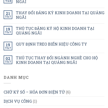
Th8
NGÃI
THAY ĐỔI ĐĂNG KÝ KINH DOANH TẠI QUẢNG
21
Th7
NGÃI
THỦ TỤC ĐĂNG KÝ HỘ KINH DOANH TẠI
19
Th7
QUẢNG NGÃI
QUY ĐỊNH TREO BIỂN HIỆU CÔNG TY
19
Th7
THỦ TỤC THAY ĐỔI NGÀNH NGHỀ CHO HỘ
02
Th7
KINH DOANH TẠI QUẢNG NGÃI
DANH MỤC
CHỮ KÝ SỐ – HÓA ĐƠN ĐIỆN TỬ
(6)
DỊCH VỤ CÔNG
(1)