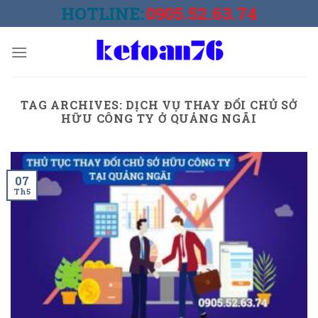
Skip
HOTLINE:
0905.52.63.74
to
content
TAG ARCHIVES:
DỊCH VỤ THAY ĐỔI CHỦ SỞ
HỮU CÔNG TY Ở QUẢNG NGÃI
07
Th5