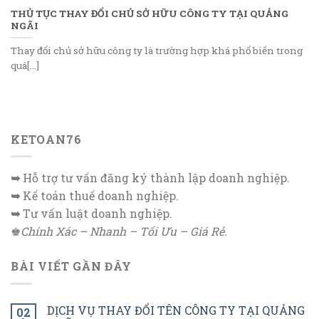
THỦ TỤC THAY ĐỔI CHỦ SỞ HỮU CÔNG TY TẠI QUẢNG
NGÃI
Thay đổi chủ sở hữu công ty là trường hợp khá phổ biến trong
quá[...]
KETOAN76
➥
Hỗ trợ tư vấn đăng ký thành lập doanh nghiệp.
➥
Kế toán thuế doanh nghiệp.
➥
Tư vấn luật doanh nghiệp.
♚
Chính Xác – Nhanh – Tối Ưu – Giá Rẻ.
BÀI VIẾT GẦN ĐÂY
DỊCH VỤ THAY ĐỔI TÊN CÔNG TY TẠI QUẢNG
02