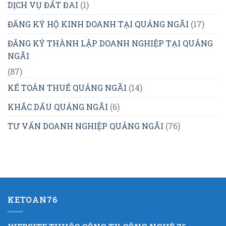
DỊCH VỤ ĐẤT ĐAI
(1)
ĐĂNG KÝ HỘ KINH DOANH TẠI QUẢNG NGÃI
(17)
ĐĂNG KÝ THÀNH LẬP DOANH NGHIỆP TẠI QUẢNG
NGÃI
(87)
KẾ TOÁN THUẾ QUẢNG NGÃI
(14)
KHẮC DẤU QUẢNG NGÃI
(6)
TƯ VẤN DOANH NGHIỆP QUẢNG NGÃI
(76)
KETOAN76