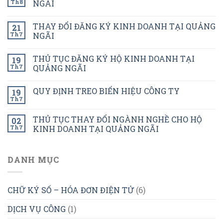
Th8
NGÃI
THAY ĐỔI ĐĂNG KÝ KINH DOANH TẠI QUẢNG
21
Th7
NGÃI
THỦ TỤC ĐĂNG KÝ HỘ KINH DOANH TẠI
19
Th7
QUẢNG NGÃI
QUY ĐỊNH TREO BIỂN HIỆU CÔNG TY
19
Th7
THỦ TỤC THAY ĐỔI NGÀNH NGHỀ CHO HỘ
02
Th7
KINH DOANH TẠI QUẢNG NGÃI
DANH MỤC
CHỮ KÝ SỐ – HÓA ĐƠN ĐIỆN TỬ
(6)
DỊCH VỤ CÔNG
(1)