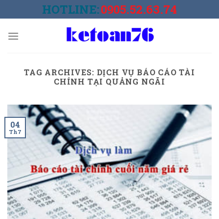
Skip
HOTLINE:
0905.52.63.74
to
content
TAG ARCHIVES:
DỊCH VỤ BÁO CÁO TÀI
CHÍNH TẠI QUẢNG NGÃI
04
Th7