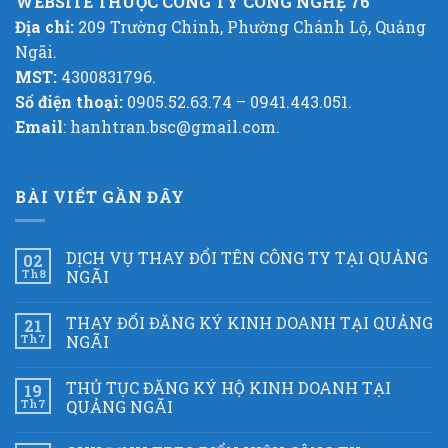
WEBSITE THUỘC CÔNG TY CÔNG NGHỆ 76
Địa chỉ:
209 Trường Chinh, Phường Chánh Lộ, Quảng
Ngãi.
MST:
4300831796.
Số điện thoại:
0905.52.63.74 – 0941.443.051.
Email
: hanhtran.bsc@gmail.com.
BÀI VIẾT GẦN ĐÂY
DỊCH VỤ THAY ĐỔI TÊN CÔNG TY TẠI QUẢNG
02
Th8
NGÃI
THAY ĐỔI ĐĂNG KÝ KINH DOANH TẠI QUẢNG
21
Th7
NGÃI
THỦ TỤC ĐĂNG KÝ HỘ KINH DOANH TẠI
19
Th7
QUẢNG NGÃI