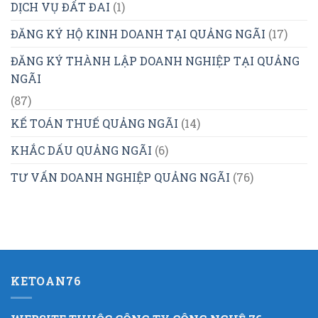
DỊCH VỤ ĐẤT ĐAI
(1)
ĐĂNG KÝ HỘ KINH DOANH TẠI QUẢNG NGÃI
(17)
ĐĂNG KÝ THÀNH LẬP DOANH NGHIỆP TẠI QUẢNG
NGÃI
(87)
KẾ TOÁN THUẾ QUẢNG NGÃI
(14)
KHẮC DẤU QUẢNG NGÃI
(6)
TƯ VẤN DOANH NGHIỆP QUẢNG NGÃI
(76)
KETOAN76