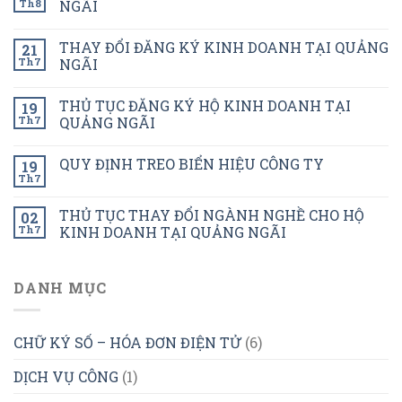
Th8
NGÃI
THAY ĐỔI ĐĂNG KÝ KINH DOANH TẠI QUẢNG
21
Th7
NGÃI
THỦ TỤC ĐĂNG KÝ HỘ KINH DOANH TẠI
19
Th7
QUẢNG NGÃI
QUY ĐỊNH TREO BIỂN HIỆU CÔNG TY
19
Th7
THỦ TỤC THAY ĐỔI NGÀNH NGHỀ CHO HỘ
02
Th7
KINH DOANH TẠI QUẢNG NGÃI
DANH MỤC
CHỮ KÝ SỐ – HÓA ĐƠN ĐIỆN TỬ
(6)
DỊCH VỤ CÔNG
(1)