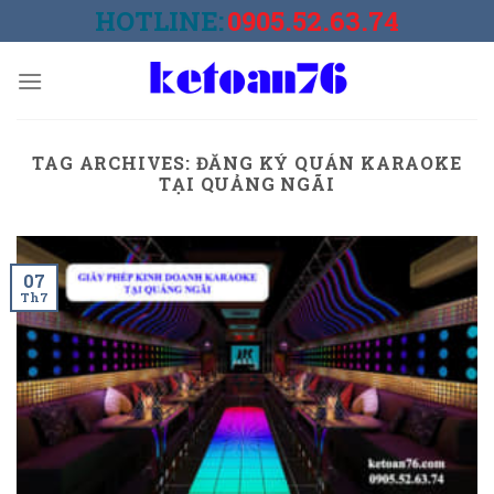
Skip
HOTLINE:
0905.52.63.74
to
content
TAG ARCHIVES:
ĐĂNG KÝ QUÁN KARAOKE
TẠI QUẢNG NGÃI
07
Th7