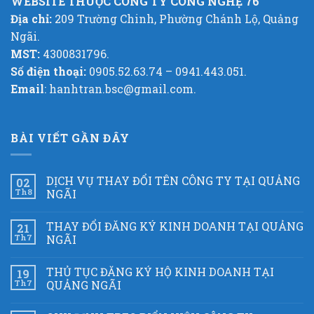
WEBSITE THUỘC CÔNG TY CÔNG NGHỆ 76
Địa chỉ:
209 Trường Chinh, Phường Chánh Lộ, Quảng
Ngãi.
MST:
4300831796.
Số điện thoại:
0905.52.63.74 – 0941.443.051.
Email
: hanhtran.bsc@gmail.com.
BÀI VIẾT GẦN ĐÂY
DỊCH VỤ THAY ĐỔI TÊN CÔNG TY TẠI QUẢNG
02
Th8
NGÃI
THAY ĐỔI ĐĂNG KÝ KINH DOANH TẠI QUẢNG
21
Th7
NGÃI
THỦ TỤC ĐĂNG KÝ HỘ KINH DOANH TẠI
19
Th7
QUẢNG NGÃI