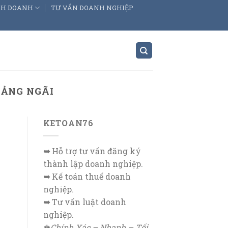
INH DOANH
TƯ VẤN DOANH NGHIỆP
UẢNG NGÃI
KETOAN76
➥
Hỗ trợ tư vấn đăng ký
thành lập doanh nghiệp.
➥
Kế toán thuế doanh
nghiệp.
➥
Tư vấn luật doanh
nghiệp.
♚
Chính Xác – Nhanh – Tối