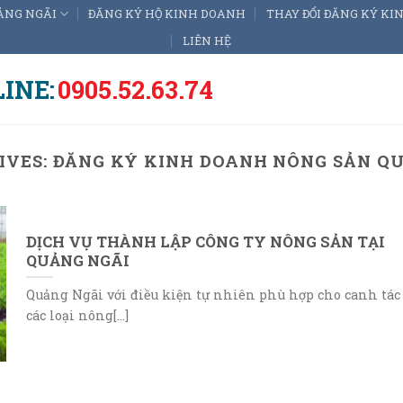
ẢNG NGÃI
ĐĂNG KÝ HỘ KINH DOANH
THAY ĐỔI ĐĂNG KÝ K
LIÊN HỆ
INE:
0905.52.63.74
IVES:
ĐĂNG KÝ KINH DOANH NÔNG SẢN Q
DỊCH VỤ THÀNH LẬP CÔNG TY NÔNG SẢN TẠI
QUẢNG NGÃI
Quảng Ngãi với điều kiện tự nhiên phù hợp cho canh tác
các loại nông[...]