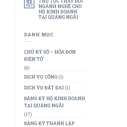
THỦ TỤC THAY ĐỔI
02
Th7
NGÀNH NGHỀ CHO
HỘ KINH DOANH
TẠI QUẢNG NGÃI
DANH MỤC
CHỮ KÝ SỐ – HÓA ĐƠN
ĐIỆN TỬ
(6)
DỊCH VỤ CÔNG
(1)
DỊCH VỤ ĐẤT ĐAI
(1)
ĐĂNG KÝ HỘ KINH DOANH
TẠI QUẢNG NGÃI
(17)
ĐĂNG KÝ THÀNH LẬP