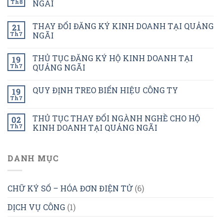
Th8
NGÃI
THAY ĐỔI ĐĂNG KÝ KINH DOANH TẠI QUẢNG
21
Th7
NGÃI
THỦ TỤC ĐĂNG KÝ HỘ KINH DOANH TẠI
19
Th7
QUẢNG NGÃI
QUY ĐỊNH TREO BIỂN HIỆU CÔNG TY
19
Th7
THỦ TỤC THAY ĐỔI NGÀNH NGHỀ CHO HỘ
02
Th7
KINH DOANH TẠI QUẢNG NGÃI
DANH MỤC
CHỮ KÝ SỐ – HÓA ĐƠN ĐIỆN TỬ
(6)
DỊCH VỤ CÔNG
(1)