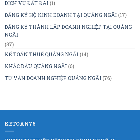
DỊCH VỤ ĐẤT ĐAI
(1)
ĐĂNG KÝ HỘ KINH DOANH TẠI QUẢNG NGÃI
(17)
ĐĂNG KÝ THÀNH LẬP DOANH NGHIỆP TẠI QUẢNG
NGÃI
(87)
KẾ TOÁN THUẾ QUẢNG NGÃI
(14)
KHẮC DẤU QUẢNG NGÃI
(6)
TƯ VẤN DOANH NGHIỆP QUẢNG NGÃI
(76)
KETOAN76