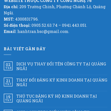
WEBSITE THUỘC CÔNG TY CÔNG NGHỆ 76
Địa chỉ:
209 Trường Chinh, Phường Chánh Lộ, Quảng
Ngãi.
MST:
4300831796.
Số điện thoại:
0905.52.63.74 – 0941.443.051.
Email
: hanhtran.bsc@gmail.com.
BÀI VIẾT GẦN ĐÂY
DỊCH VỤ THAY ĐỔI TÊN CÔNG TY TẠI QUẢNG
02
Th8
NGÃI
THAY ĐỔI ĐĂNG KÝ KINH DOANH TẠI QUẢNG
21
Th7
NGÃI
THỦ TỤC ĐĂNG KÝ HỘ KINH DOANH TẠI
19
Th7
QUẢNG NGÃI