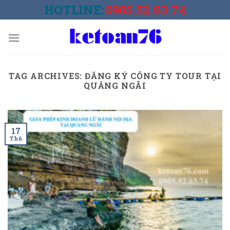
Skip
HOTLINE:
0905.52.63.74
to
content
TAG ARCHIVES:
ĐĂNG KÝ CÔNG TY TOUR TẠI
QUẢNG NGÃI
17
Th6