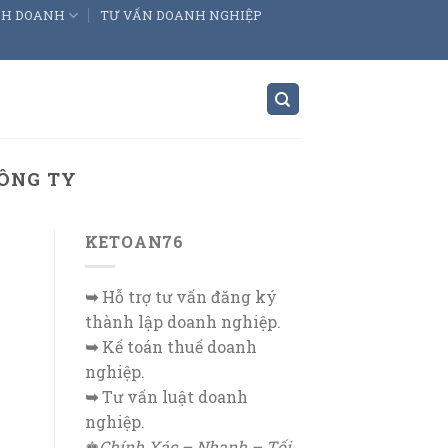
INH DOANH
TƯ VẤN DOANH NGHIỆP
CÔNG TY
KETOAN76
➥
Hỗ trợ tư vấn đăng ký
thành lập doanh nghiệp.
➥
Kế toán thuế doanh
nghiệp.
➥
Tư vấn luật doanh
nghiệp.
♚
Chính Xác – Nhanh – Tối