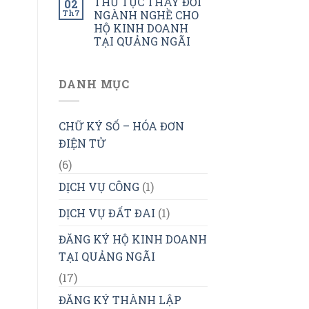
THỦ TỤC THAY ĐỔI
02
Th7
NGÀNH NGHỀ CHO
HỘ KINH DOANH
TẠI QUẢNG NGÃI
DANH MỤC
CHỮ KÝ SỐ – HÓA ĐƠN
ĐIỆN TỬ
(6)
DỊCH VỤ CÔNG
(1)
DỊCH VỤ ĐẤT ĐAI
(1)
ĐĂNG KÝ HỘ KINH DOANH
TẠI QUẢNG NGÃI
(17)
ĐĂNG KÝ THÀNH LẬP