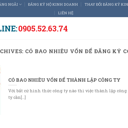
ẢNG NGÃI
ĐĂNG KÝ HỘ KINH DOANH
THAY ĐỔI ĐĂNG KÝ K
LIÊN HỆ
INE:
0905.52.63.74
CHIVES:
CÓ BAO NHIÊU VỐN ĐỂ ĐĂNG KÝ 
CÓ BAO NHIÊU VỐN ĐỂ THÀNH LẬP CÔNG TY
Với bất cứ hình thức công ty nào thì việc thành lập công
ty cần[...]