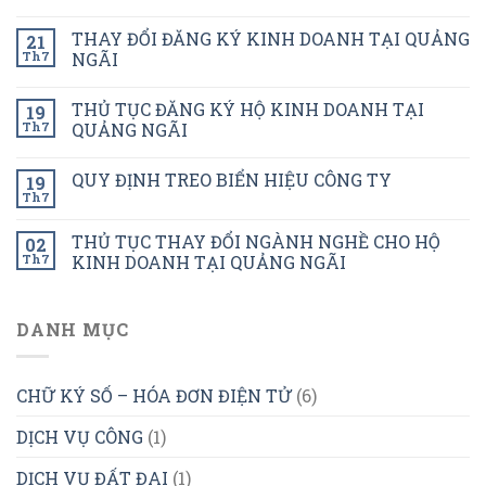
THAY ĐỔI ĐĂNG KÝ KINH DOANH TẠI QUẢNG
21
Th7
NGÃI
THỦ TỤC ĐĂNG KÝ HỘ KINH DOANH TẠI
19
Th7
QUẢNG NGÃI
QUY ĐỊNH TREO BIỂN HIỆU CÔNG TY
19
Th7
THỦ TỤC THAY ĐỔI NGÀNH NGHỀ CHO HỘ
02
Th7
KINH DOANH TẠI QUẢNG NGÃI
DANH MỤC
CHỮ KÝ SỐ – HÓA ĐƠN ĐIỆN TỬ
(6)
DỊCH VỤ CÔNG
(1)
DỊCH VỤ ĐẤT ĐAI
(1)