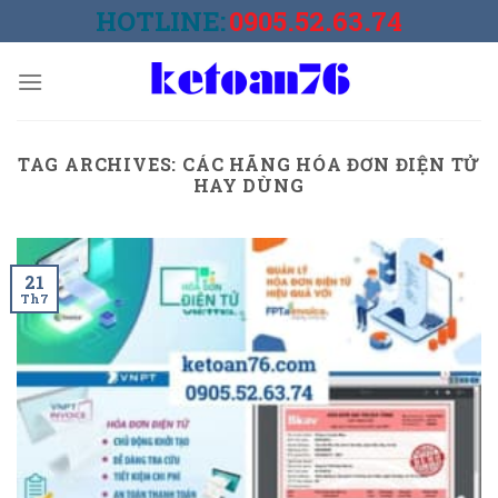
Skip
HOTLINE:
0905.52.63.74
to
content
TAG ARCHIVES:
CÁC HÃNG HÓA ĐƠN ĐIỆN TỬ
HAY DÙNG
21
Th7