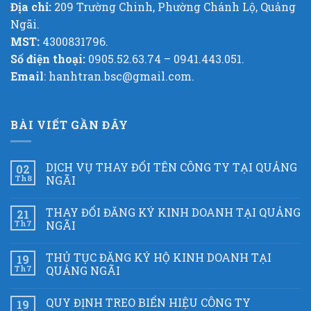
Địa chỉ:
209 Trường Chinh, Phường Chánh Lộ, Quảng
Ngãi.
MST:
4300831796.
Số điện thoại:
0905.52.63.74 – 0941.443.051.
Email
: hanhtran.bsc@gmail.com.
BÀI VIẾT GẦN ĐÂY
DỊCH VỤ THAY ĐỔI TÊN CÔNG TY TẠI QUẢNG
02
Th8
NGÃI
THAY ĐỔI ĐĂNG KÝ KINH DOANH TẠI QUẢNG
21
Th7
NGÃI
THỦ TỤC ĐĂNG KÝ HỘ KINH DOANH TẠI
19
Th7
QUẢNG NGÃI
QUY ĐỊNH TREO BIỂN HIỆU CÔNG TY
19