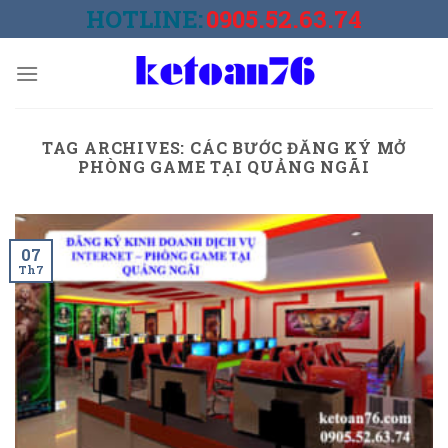
Skip
HOTLINE:
0905.52.63.74
to
content
TAG ARCHIVES:
CÁC BƯỚC ĐĂNG KÝ MỞ
PHÒNG GAME TẠI QUẢNG NGÃI
07
Th7