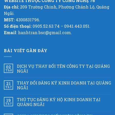
WEBSITE THUỘC CÔNG TY CÔNG NGHỆ 76
Địa chỉ:
209 Trường Chinh, Phường Chánh Lộ, Quảng
Ngãi.
MST:
4300831796.
Số điện thoại:
0905.52.63.74 – 0941.443.051.
Email
: hanhtran.bsc@gmail.com.
BÀI VIẾT GẦN ĐÂY
DỊCH VỤ THAY ĐỔI TÊN CÔNG TY TẠI QUẢNG
02
Th8
NGÃI
THAY ĐỔI ĐĂNG KÝ KINH DOANH TẠI QUẢNG
21
Th7
NGÃI
THỦ TỤC ĐĂNG KÝ HỘ KINH DOANH TẠI
19
Th7
QUẢNG NGÃI