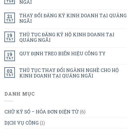
Th8
NGÃI
THAY ĐỔI ĐĂNG KÝ KINH DOANH TẠI QUẢNG
21
Th7
NGÃI
THỦ TỤC ĐĂNG KÝ HỘ KINH DOANH TẠI
19
Th7
QUẢNG NGÃI
QUY ĐỊNH TREO BIỂN HIỆU CÔNG TY
19
Th7
THỦ TỤC THAY ĐỔI NGÀNH NGHỀ CHO HỘ
02
Th7
KINH DOANH TẠI QUẢNG NGÃI
DANH MỤC
CHỮ KÝ SỐ – HÓA ĐƠN ĐIỆN TỬ
(6)
DỊCH VỤ CÔNG
(1)