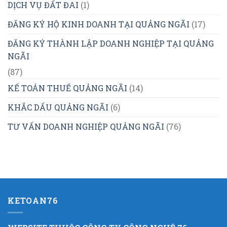
DỊCH VỤ ĐẤT ĐAI
(1)
ĐĂNG KÝ HỘ KINH DOANH TẠI QUẢNG NGÃI
(17)
ĐĂNG KÝ THÀNH LẬP DOANH NGHIỆP TẠI QUẢNG
NGÃI
(87)
KẾ TOÁN THUẾ QUẢNG NGÃI
(14)
KHẮC DẤU QUẢNG NGÃI
(6)
TƯ VẤN DOANH NGHIỆP QUẢNG NGÃI
(76)
KETOAN76