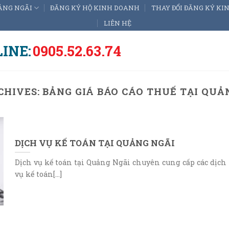
ẢNG NGÃI
ĐĂNG KÝ HỘ KINH DOANH
THAY ĐỔI ĐĂNG KÝ K
LIÊN HỆ
INE:
0905.52.63.74
CHIVES:
BẢNG GIÁ BÁO CÁO THUẾ TẠI QUẢ
DỊCH VỤ KẾ TOÁN TẠI QUẢNG NGÃI
Dịch vụ kế toán tại Quảng Ngãi chuyên cung cấp các dịch
vụ kế toán[...]