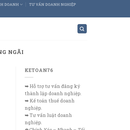
INH DOANH
TƯ VẤN DOANH NGHIỆP
NG NGÃI
KETOAN76
➥
Hỗ trợ tư vấn đăng ký
thành lập doanh nghiệp.
➥
Kế toán thuế doanh
nghiệp.
➥
Tư vấn luật doanh
nghiệp.
♚
Chính Xác – Nhanh – Tối