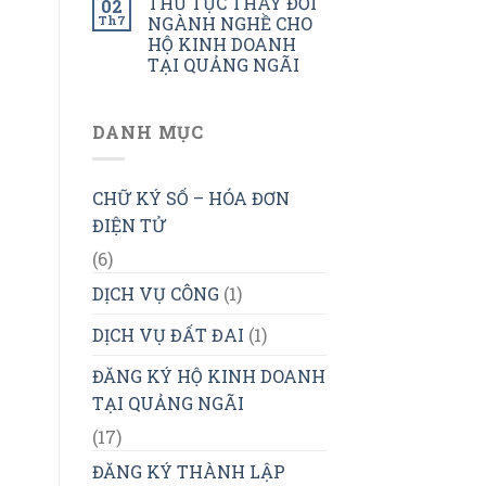
THỦ TỤC THAY ĐỔI
02
Th7
NGÀNH NGHỀ CHO
HỘ KINH DOANH
TẠI QUẢNG NGÃI
DANH MỤC
CHỮ KÝ SỐ – HÓA ĐƠN
ĐIỆN TỬ
(6)
DỊCH VỤ CÔNG
(1)
DỊCH VỤ ĐẤT ĐAI
(1)
ĐĂNG KÝ HỘ KINH DOANH
TẠI QUẢNG NGÃI
(17)
ĐĂNG KÝ THÀNH LẬP